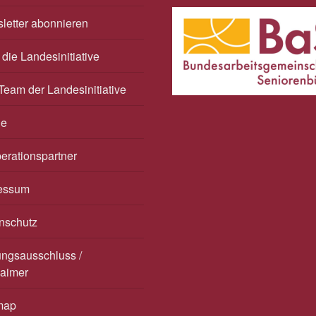
letter abonnieren
die Landesinitiative
Team der Landesinitiative
he
erationspartner
essum
nschutz
ungsausschluss /
laimer
map