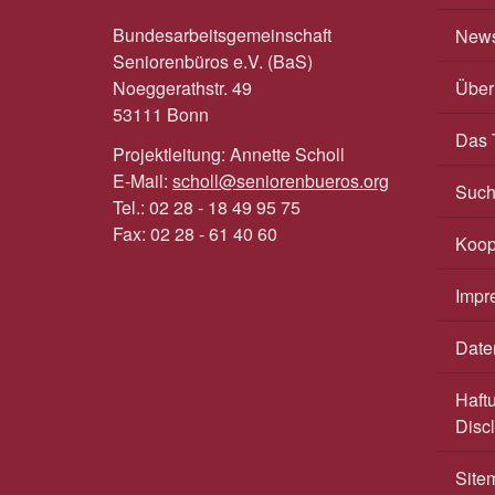
Bundesarbeitsgemeinschaft
News
Seniorenbüros e.V. (BaS)
Noeggerathstr. 49
Über 
53111 Bonn
Das 
Projektleitung: Annette Scholl
E-Mail:
scholl@seniorenbueros.org
Suc
Tel.: 02 28 - 18 49 95 75
Fax: 02 28 - 61 40 60
Koop
Impr
Date
Haft
Disc
Site