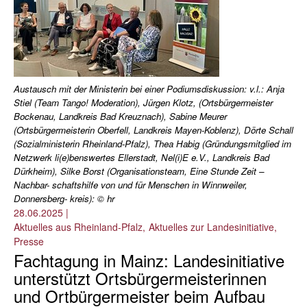
Austausch mit der Ministerin bei einer Podiumsdiskussion: v.l.: Anja
Stiel (Team Tango! Moderation), Jürgen Klotz, (Ortsbürgermeister
Bockenau, Landkreis Bad Kreuznach), Sabine Meurer
(Ortsbürgermeisterin Oberfell, Landkreis Mayen-Koblenz), Dörte Schall
(Sozialministerin Rheinland-Pfalz), Thea Habig (Gründungsmitglied im
Netzwerk li(e)benswertes Ellerstadt, Nel(i)E e.V., Landkreis Bad
Dürkheim), Silke Borst (Organisationsteam, Eine Stunde Zeit –
Nachbar- schaftshilfe von und für Menschen in Winnweiler,
Donnersberg- kreis): © hr
28.06.2025
|
Aktuelles aus Rheinland-Pfalz
Aktuelles zur Landesinitiative
Presse
Fachtagung in Mainz: Landesinitiative
unterstützt Ortsbürgermeisterinnen
und Ortbürgermeister beim Aufbau