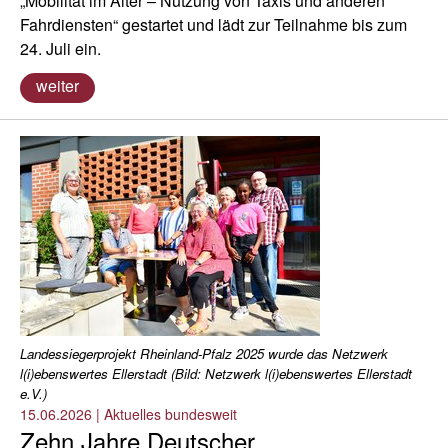
„Mobilität im Alter – Nutzung von Taxis und anderen
Fahrdiensten“ gestartet und lädt zur Teilnahme bis zum
24. Juli ein.
weiter
Landessiegerprojekt Rheinland-Pfalz 2025 wurde das Netzwerk
l(i)ebenswertes Ellerstadt (Bild: Netzwerk l(i)ebenswertes Ellerstadt
e.V.)
15.06.2026
|
Aktuelles bundesweit
Zehn Jahre Deutscher