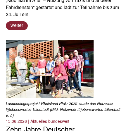
„Mobilität im Alter – Nutzung von Taxis und anderen
Fahrdiensten“ gestartet und lädt zur Teilnahme bis zum
24. Juli ein.
weiter
Landessiegerprojekt Rheinland-Pfalz 2025 wurde das Netzwerk
l(i)ebenswertes Ellerstadt (Bild: Netzwerk l(i)ebenswertes Ellerstadt
e.V.)
15.06.2026
|
Aktuelles bundesweit
Zehn Jahre Deutscher