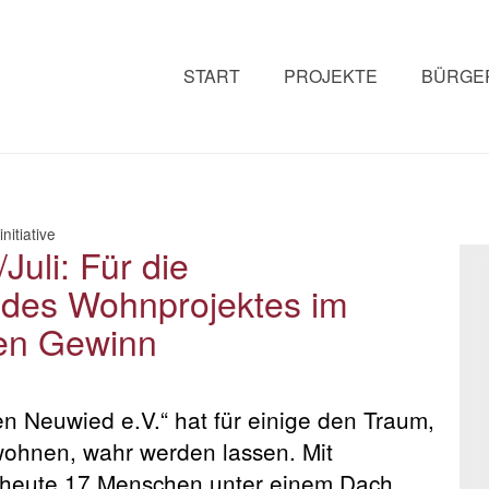
START
PROJEKTE
BÜRGER
nitiative
Juli: Für die
des Wohnprojektes im
len Gewinn
n Neuwied e.V.“ hat für einige den Traum,
wohnen, wahr werden lassen. Mit
n heute 17 Menschen unter einem Dach