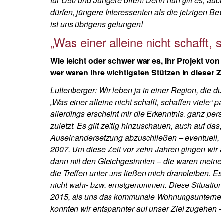
für U50 und Jüngere offen! Denn nun gilt es, au
dürfen, jüngere Interessenten als die jetzigen
ist uns übrigens gelungen!
„Was einer alleine nicht schafft, 
Wie leicht oder schwer war es, Ihr Projekt v
wer waren Ihre wichtigsten Stützen in dieser Z
Luttenberger:
Wir leben ja in einer Region, die 
„Was einer alleine nicht schafft, schaffen viele“ 
allerdings erscheint mir die Erkenntnis, ganz per
zuletzt. Es gilt zeitig hinzuschauen, auch auf das
Auseinandersetzung abzuschließen – eventuell, 
2007. Um diese Zeit vor zehn Jahren gingen wir
dann mit den Gleichgesinnten – die waren mein
die Treffen unter uns ließen mich dranbleiben. 
nicht wahr- bzw. ernstgenommen. Diese Situation
2015, als uns das kommunale Wohnungsunterneh
konnten wir entspannter auf unser Ziel zugehen