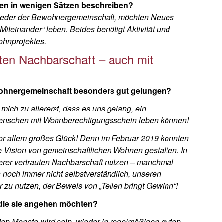
ten in wenigen Sätzen beschreiben?
glieder der Bewohnergemeinschaft, möchten Neues
iteinander“ leben. Beides benötigt Aktivität und
hnprojektes.
ten Nachbarschaft – auch mit
ewohnergemeinschaft besonders gut gelungen?
 mich zu allererst, dass es uns gelang, ein
 Menschen mit Wohnberechtigungsschein leben können!
or allem großes Glück! Denn im Februar 2019 konnten
 Vision von gemeinschaftlichen Wohnen gestalten. In
serer vertrauten Nachbarschaft nutzen – manchmal
es noch immer nicht selbstverständlich, unseren
zu nutzen, der Beweis von „Teilen bringt Gewinn“!
die sie angehen möchten?
en Monate wird sein, wieder in regelmäßigen guten