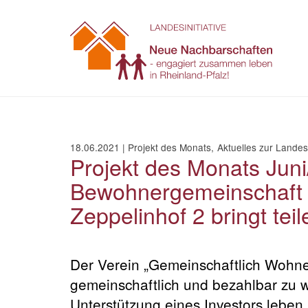
Zum
Inhalt
springen
18.06.2021
|
Projekt des Monats
Aktuelles zur Landesi
Projekt des Monats Juni/
Bewohnergemeinschaft 
Zeppelinhof 2 bringt tei
Der Verein „Gemeinschaftlich Wohne
gemeinschaftlich und bezahlbar zu 
Unterstützung eines Investors lebe