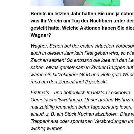
Bereits im letzten Jahr hatten Sie uns ja sch
was Ihr Verein am Tag der Nachbarn unter d
gestellt hatte. Welche Aktionen haben Sie d
Wagner?
Wagner: Schon bei der ersten virtuellen Vorbesp
auch in diesem Jahr kein Fest geben wird, so wie
Zeichen setzten! So entstand die Idee mit den L
sahen, etwas gemeinsam in Zweier-Gruppen auf d
waren ein
klitzekleiner Gruß und viele gute Wün
rund um den Zeppelinhof 2 gesteckt.
Erstmals – und hoffentlich im letzten Lockdown 
Gemeinschaftswohnung. Unser großes Wohnzimme
mal zufällig jemanden beim Tageszeitung lesen, o
einlud, z. B. ein Stück Kuchen abzuholen. Die
Treppenhaus oder spontanen Verabredungen im k
wichtig wurden.