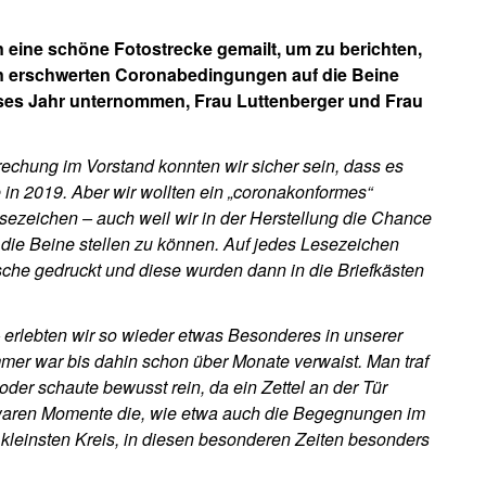
on eine schöne Fotostrecke gemailt, um zu berichten,
en erschwerten Coronabedingungen auf die Beine
ieses Jahr unternommen, Frau Luttenberger und Frau
rechung im Vorstand konnten wir sicher sein, dass es
 in 2019. Aber wir wollten ein „coronakonformes“
esezeichen – auch weil wir in der Herstellung die Chance
ie Beine stellen zu können. Auf jedes Lesezeichen
sche gedruckt und diese wurden dann in die Briefkästen
– erlebten wir so wieder etwas Besonderes in unserer
r war bis dahin schon über Monate verwaist. Man traf
der schaute bewusst rein, da ein Zettel an der Tür
s waren Momente die, wie etwa auch die Begegnungen im
leinsten Kreis, in diesen besonderen Zeiten besonders