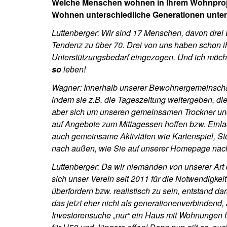
Welche Menschen wohnen in Ihrem Wohnproj
Wohnen unterschiedliche Generationen unte
Luttenberger: Wir sind 17 Menschen, davon drei 
Tendenz zu über 70. Drei von uns haben schon ihr
Unterstützungsbedarf eingezogen. Und ich möcht
so
leben!
Wagner: Innerhalb unserer Bewohnergemeinschaft
indem sie z.B. die Tageszeitung weitergeben, di
aber sich um unseren gemeinsamen Trockner und
auf Angebote zum Mittagessen hoffen bzw. Einla
auch gemeinsame Aktivtäten wie Kartenspiel, Ste
nach außen, wie Sie auf unserer Homepage nac
Luttenberger: Da wir niemanden von unserer Art
sich unser Verein seit 2011 für die Notwendigke
überfordern bzw. realistisch zu sein, entstand da
das jetzt eher nicht als generationenverbindend,
Investorensuche „nur“ ein Haus mit Wohnungen 