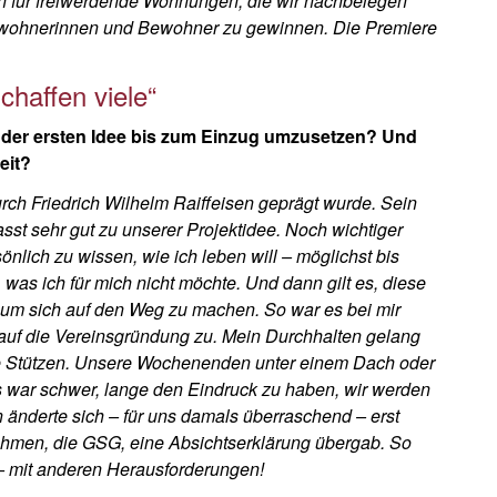
ch für freiwerdende Wohnungen, die wir nachbelegen
 Bewohnerinnen und Bewohner zu gewinnen. Die Premiere
schaffen viele“
on der ersten Idee bis zum Einzug umzusetzen? Und
eit?
durch Friedrich Wilhelm Raiffeisen geprägt wurde. Sein
passt sehr gut zu unserer Projektidee. Noch wichtiger
sönlich zu wissen, wie ich leben will – möglichst bis
, was ich für mich nicht möchte. Und dann gilt es, diese
um sich auf den Weg zu machen. So war es bei mir
 auf die Vereinsgründung zu. Mein Durchhalten gelang
e Stützen. Unsere Wochenenden unter einem Dach oder
Es war schwer, lange den Eindruck zu haben, wir werden
 änderte sich – für uns damals überraschend – erst
men, die GSG, eine Absichtserklärung übergab. So
 – mit anderen Herausforderungen!