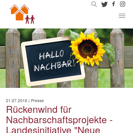
Zum
Inhalt
springen
Togg
navig
21.07.2016
|
Presse
Rückenwind für
Nachbarschaftsprojekte -
Landesinitiative "Neue